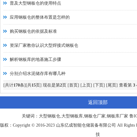
普及大型钢板仓的使用特点
应用钢板仓的整体布置是怎样的
购买钢板仓的依据及标准
资深厂家教你认识大型焊接式钢板仓
解析钢板库的地基施工步骤
分别介绍水泥储存库有哪几种
[共计
170
条][共
15
页] 现在是第
2
页
[首页]
[上页]
[下页]
[尾页]
查看第
3
返回顶部
关键词：大型钢板仓,大型钢板库,钢板仓厂家,钢板库厂家
鲁IC
版权：Copyright © 2016-2023 山东
亿成
智能仓储装备有限公司 All Rights
技