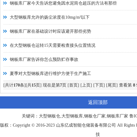
钢板库厂家今天告诉您避免因水泥筒仓超压的方法有那些
大型钢板库允许的扬尘浓度在10mg/m³以下
钢板库厂家在基础设计时应该避开那些劣势
在大型钢板仓运转15天需要检查接头位置情况
钢板库厂家告诉你怎么预防贮存事故
夏季对大型钢板库进行维护方便于生产施工
[共计
170
条][共
15
页] 现在是第
7
页
[首页]
[上页]
[下页]
[尾页]
查看第
8
返回顶部
关键词：大型钢板仓,大型钢板库,钢板仓厂家,钢板库厂家
鲁IC
版权：Copyright © 2016-2023 山东
亿成
智能仓储装备有限公司 All Rights
技