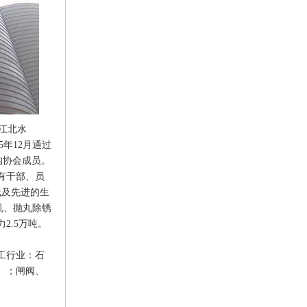
江北水
5年12月通过
构协会成员。
有干部、员
线及先进的生
机、抛丸除锈
2.5万吨。
工行业：石
）；闸阀、