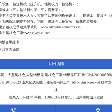
设备、输送机械（提升机、螺旋较刀、拉链机）；
设备（气力输送料封泵、气力提升泵）。
有各类专业技术人员，实现了从整体
钢板仓
设计、土建施工、钢板仓（单
到相关配套的物料储存、均化、输送等设备安装一条龙优质服务。
更多钢板仓承建效果就到：
www.sdycjnsb.com/cpzs.asp
山东钢板仓厂家
www.sdycjnsb.com
。
钢板仓承建中
三万立方油罐
返回顶部
键词：大型钢板仓,大型钢板库,钢板仓厂家,钢板库厂家
鲁ICP备202200576
 © 2016-2023 山东
亿成
智能仓储装备有限公司 All Rights Reserved 
技
联系人：薛经理 手机：13863534913 地址：山东省聊城开发区