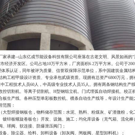
厂家
承建--山东亿成节能设备科技有限公司座落在古老文明、风景如画的“
市经济开发区。公司占地10万平方米，厂房面积6.2万平方米。公司于200
管理体系认证，同年被评为质量、信誉双保障示范单位，系中国建筑金属结
结构工程甲级设计资质、专业承包贰级资质。现拥有总资产6800万元，拥
，其中工程技术人员60人，中高级专业技术人员35人。拥有两条钢结构生产
数控切割机、等离子切割机、H型钢组立机、门式埋弧自动焊接机、校正
合板生产线、各种压型单彩板数控机、檩条自动生产线等，年设计生产能力
范围：
（大型焊接钢板仓，物料储存范围：水泥、熟料、粉煤灰、矿渣微粉，化
。镀锌板螺旋卷板仓）开发、设施、施工；均化库设备（充气箱、流化棒
阀、球阀、软连接、防爆泄压阀门；
、除尘器、给料、卸料设备（卸灰阀、闸板阀、星型卸料机）；