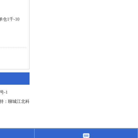
仓1千-10
8号-1
技术支持：聊城江北科